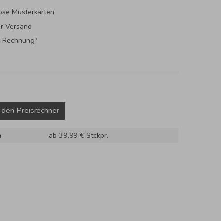
ose Musterkarten
er Versand
f Rechnung*
 den Preisrechner
m
ab 39,99 €
Stckpr.