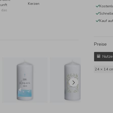
Kerzen
kunft
Kostenl
m das
Schnell
Kauf au
Preise
Nutze
24 × 14 c