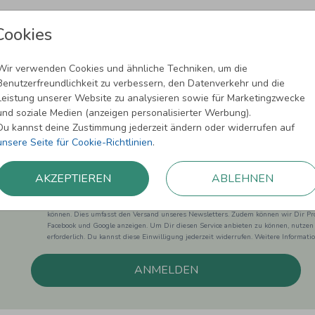
Cookies
Wir verwenden Cookies und ähnliche Techniken, um die
Benutzerfreundlichkeit zu verbessern, den Datenverkehr und die
Newsletter abonnieren und 5,00 € Rabat
Leistung unserer Website zu analysieren sowie für Marketingzwecke
und soziale Medien (anzeigen personalisierter Werbung).
Melde Dich zu unserem Newsletter an und bleibe auf dem
Du kannst deine Zustimmung jederzeit ändern oder widerrufen auf
unsere Seite für Cookie-Richtlinien
.
AKZEPTIEREN
ABLEHNEN
Einwilligung zur Datennutzung für Marketingzwecke: Hiermit willigst Du ein, da
können. Dies umfasst den Versand unseres Newsletters. Zudem können wir Dir Pro
Facebook und Google anzeigen. Um Dir diesen Service anbieten zu können, nutzen
erforderlich. Du kannst diese Einwilligung jederzeit widerrufen. Weitere Informat
ANMELDEN