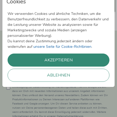
Cookies
Wir verwenden Cookies und ähnliche Techniken, um die
Benutzerfreundlichkeit zu verbessern, den Datenverkehr und
die Leistung unserer Website zu analysieren sowie für
Marketingzwecke und soziale Medien (anzeigen
personalisierter Werbung).
Newsletter abonnieren und 5,00 € Rabatt**
Du kannst deine Zustimmung jederzeit ändern oder
sichern!
widerrufen auf
unsere Seite für Cookie-Richtlinien
.
Melde Dich zu unserem Newsletter an und bleibe auf dem
Laufenden.
AKZEPTIEREN
ABLEHNEN
Einwilligung zur Datennutzung für Marketingzwecke: Hiermit willigst Du ein,
dass wir Dich mit neuesten Informationen aus unserem Angebot informieren
können. Dies umfasst den Versand unseres Newsletters. Zudem können wir Dir
Produktinformationen zu Deinen Interessen auf anderen Plattformen wie
Facebook und Google anzeigen. Um Dir diesen Service anbieten zu können,
nutzen wir Deine personenbezogenen Daten und teilen diese auch mit Dritten,
wenn erforderlich. Du kannst diese Einwilligung jederzeit widerrufen. Weitere
Informationen erhätst Du in unserer Datenschutzerklärung.