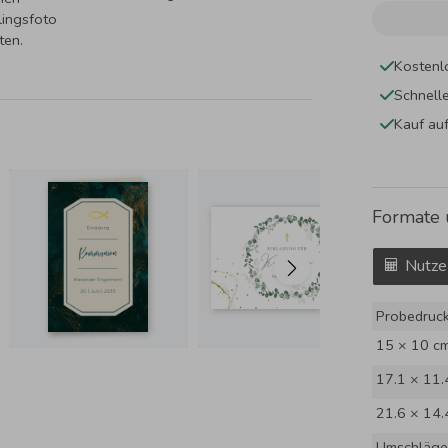
lingsfoto
ten.
Kostenl
Schnell
Kauf au
Formate 
Nutze
Probedruc
15 × 10 c
17.1 × 11.
21.6 × 14.
Umschläge