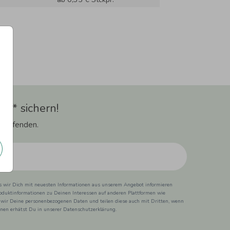
t** sichern!
 Laufenden.
ss wir Dich mit neuesten Informationen aus unserem Angebot informieren
duktinformationen zu Deinen Interessen auf anderen Plattformen wie
 wir Deine personenbezogenen Daten und teilen diese auch mit Dritten, wenn
ionen erhätst Du in unserer Datenschutzerklärung.