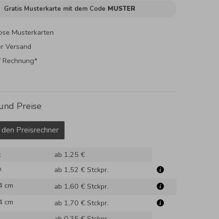
Gratis Musterkarte mit dem Code
MUSTER
ose Musterkarten
er Versand
f Rechnung*
und Preise
 den Preisrechner
k
ab 1,25 €
m
ab 1,52 €
Stckpr.
4 cm
ab 1,60 €
Stckpr.
4 cm
ab 1,70 €
Stckpr.
ab 0,35 €
Stckpr.