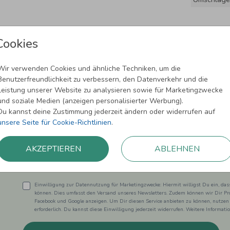
Cookies
Wir verwenden Cookies und ähnliche Techniken, um die
Benutzerfreundlichkeit zu verbessern, den Datenverkehr und die
Leistung unserer Website zu analysieren sowie für Marketingzwecke
und soziale Medien (anzeigen personalisierter Werbung).
Newsletter abonnieren und 5,00 € Rabat
Du kannst deine Zustimmung jederzeit ändern oder widerrufen auf
unsere Seite für Cookie-Richtlinien
.
Melde Dich zu unserem Newsletter an und bleibe auf dem
AKZEPTIEREN
ABLEHNEN
Einwilligung zur Datennutzung für Marketingzwecke: Hiermit willigst Du ein, da
können. Dies umfasst den Versand unseres Newsletters. Zudem können wir Dir Pro
Facebook und Google anzeigen. Um Dir diesen Service anbieten zu können, nutzen
erforderlich. Du kannst diese Einwilligung jederzeit widerrufen. Weitere Informat