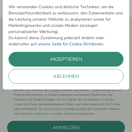
Wir verwenden Cookies und ähnliche Techniken, um die
Benutzerfreundlichkeit zu verbessern, den Datenverkehr und
die Leistung unserer Website zu analysieren sowie für
Newsletter abonnieren und 5,00 € Rabatt**
Marketingzwecke und soziale Medien (anzeigen
sichern!
personalisierter Werbung).
Du kannst deine Zustimmung jederzeit ändern oder
Melde Dich zu unserem Newsletter an und bleibe auf dem
widerrufen auf
unsere Seite für Cookie-Richtlinien
.
Laufenden.
AKZEPTIEREN
ABLEHNEN
Einwilligung zur Datennutzung für Marketingzwecke: Hiermit willigst Du ein,
dass wir Dich mit neuesten Informationen aus unserem Angebot informieren
können. Dies umfasst den Versand unseres Newsletters. Zudem können wir Dir
Produktinformationen zu Deinen Interessen auf anderen Plattformen wie
Facebook und Google anzeigen. Um Dir diesen Service anbieten zu können,
nutzen wir Deine personenbezogenen Daten und teilen diese auch mit Dritten,
wenn erforderlich. Du kannst diese Einwilligung jederzeit widerrufen. Weitere
Informationen erhätst Du in unserer Datenschutzerklärung.
ANMELDEN