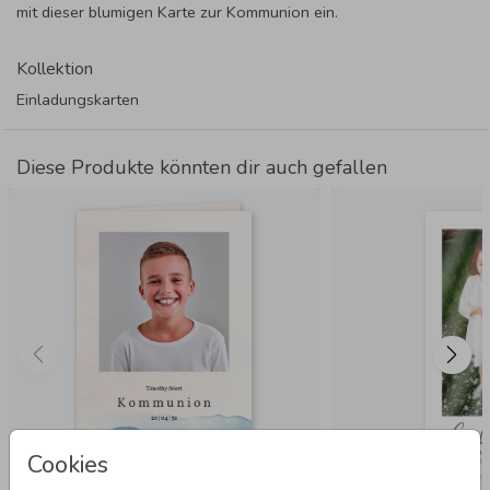
mit dieser blumigen Karte zur Kommunion ein.
Kollektion
Einladungskarten
Diese Produkte könnten dir auch gefallen
Cookies