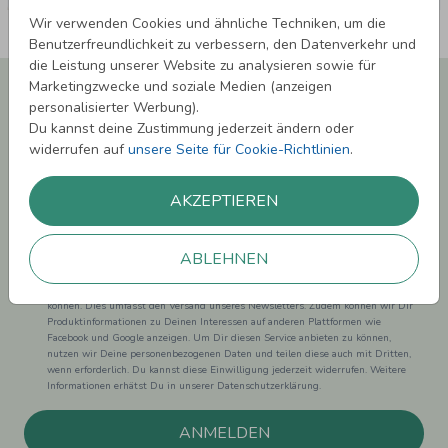
Wir verwenden Cookies und ähnliche Techniken, um die
Benutzerfreundlichkeit zu verbessern, den Datenverkehr und
die Leistung unserer Website zu analysieren sowie für
Newsletter abonnieren und 5,00 € Rabatt**
Marketingzwecke und soziale Medien (anzeigen
sichern!
personalisierter Werbung).
Du kannst deine Zustimmung jederzeit ändern oder
Melde Dich zu unserem Newsletter an und bleibe auf dem
widerrufen auf
unsere Seite für Cookie-Richtlinien
.
Laufenden.
AKZEPTIEREN
ABLEHNEN
Einwilligung zur Datennutzung für Marketingzwecke: Hiermit willigst Du ein,
dass wir Dich mit neuesten Informationen aus unserem Angebot informieren
können. Dies umfasst den Versand unseres Newsletters. Zudem können wir Dir
Produktinformationen zu Deinen Interessen auf anderen Plattformen wie
Facebook und Google anzeigen. Um Dir diesen Service anbieten zu können,
nutzen wir Deine personenbezogenen Daten und teilen diese auch mit Dritten,
wenn erforderlich. Du kannst diese Einwilligung jederzeit widerrufen. Weitere
Informationen erhätst Du in unserer Datenschutzerklärung.
ANMELDEN