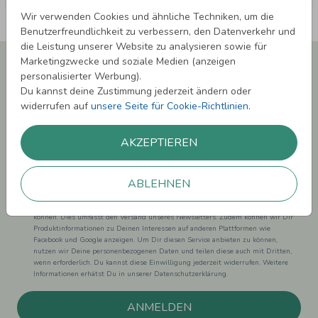
Wir verwenden Cookies und ähnliche Techniken, um die
Benutzerfreundlichkeit zu verbessern, den Datenverkehr und
die Leistung unserer Website zu analysieren sowie für
Newsletter abonnieren und 5,00 € Rabatt**
Marketingzwecke und soziale Medien (anzeigen
sichern!
personalisierter Werbung).
Du kannst deine Zustimmung jederzeit ändern oder
Melde Dich zu unserem Newsletter an und bleibe auf dem
widerrufen auf
unsere Seite für Cookie-Richtlinien
.
Laufenden.
AKZEPTIEREN
ABLEHNEN
Einwilligung zur Datennutzung für Marketingzwecke: Hiermit willigst Du ein,
dass wir Dich mit neuesten Informationen aus unserem Angebot informieren
können. Dies umfasst den Versand unseres Newsletters. Zudem können wir Dir
Produktinformationen zu Deinen Interessen auf anderen Plattformen wie
Facebook und Google anzeigen. Um Dir diesen Service anbieten zu können,
nutzen wir Deine personenbezogenen Daten und teilen diese auch mit Dritten,
wenn erforderlich. Du kannst diese Einwilligung jederzeit widerrufen. Weitere
Informationen erhätst Du in unserer Datenschutzerklärung.
ANMELDEN