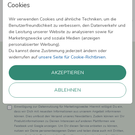
Cookies
Wir verwenden Cookies und ähnliche Techniken, um die
Benutzerfreundlichkeit zu verbessern, den Datenverkehr und
die Leistung unserer Website zu analysieren sowie für
Marketingzwecke und soziale Medien (anzeigen
personalisierter Werbung).
Newsletter abonnieren und 5,00 € Rabatt**
Du kannst deine Zustimmung jederzeit ändern oder
sichern!
widerrufen auf
unsere Seite für Cookie-Richtlinien
.
Melde Dich zu unserem Newsletter an und bleibe auf dem
Laufenden.
AKZEPTIEREN
ABLEHNEN
Einwilligung zur Datennutzung für Marketingzwecke: Hiermit willigst Du ein,
dass wir Dich mit neuesten Informationen aus unserem Angebot informieren
können. Dies umfasst den Versand unseres Newsletters. Zudem können wir Dir
Produktinformationen zu Deinen Interessen auf anderen Plattformen wie
Facebook und Google anzeigen. Um Dir diesen Service anbieten zu können,
nutzen wir Deine personenbezogenen Daten und teilen diese auch mit Dritten,