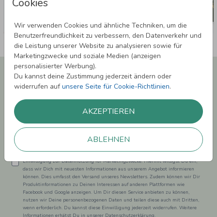
Cookies
Wir verwenden Cookies und ähnliche Techniken, um die
Benutzerfreundlichkeit zu verbessern, den Datenverkehr und
die Leistung unserer Website zu analysieren sowie für
Marketingzwecke und soziale Medien (anzeigen
personalisierter Werbung).
Newsletter abonnieren und 5,00 € Rabatt**
Du kannst deine Zustimmung jederzeit ändern oder
sichern!
widerrufen auf
unsere Seite für Cookie-Richtlinien
.
Melde Dich zu unserem Newsletter an und bleibe auf dem
Laufenden.
AKZEPTIEREN
ABLEHNEN
Einwilligung zur Datennutzung für Marketingzwecke: Hiermit willigst Du ein,
dass wir Dich mit neuesten Informationen aus unserem Angebot informieren
können. Dies umfasst den Versand unseres Newsletters. Zudem können wir Dir
Produktinformationen zu Deinen Interessen auf anderen Plattformen wie
Facebook und Google anzeigen. Um Dir diesen Service anbieten zu können,
nutzen wir Deine personenbezogenen Daten und teilen diese auch mit Dritten,
wenn erforderlich. Du kannst diese Einwilligung jederzeit widerrufen. Weitere
Informationen erhätst Du in unserer Datenschutzerklärung.