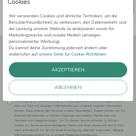
Cookies
Wir verwenden Cookies und ähnliche Techniken, um die
Benutzerfreundlichkeit zu verbessern, den Datenverkehr und
die Leistung unserer Website zu analysieren sowie für
Marketingzwecke und soziale Medien (anzeigen
personalisierter Werbung).
Newsletter abonnieren und 5,00 € Rabatt**
Du kannst deine Zustimmung jederzeit ändern oder
sichern!
widerrufen auf
unsere Seite für Cookie-Richtlinien
.
Melde Dich zu unserem Newsletter an und bleibe auf dem
Laufenden.
AKZEPTIEREN
ABLEHNEN
Einwilligung zur Datennutzung für Marketingzwecke: Hiermit willigst Du ein,
dass wir Dich mit neuesten Informationen aus unserem Angebot informieren
können. Dies umfasst den Versand unseres Newsletters. Zudem können wir Dir
Produktinformationen zu Deinen Interessen auf anderen Plattformen wie
Facebook und Google anzeigen. Um Dir diesen Service anbieten zu können,
nutzen wir Deine personenbezogenen Daten und teilen diese auch mit Dritten,
wenn erforderlich. Du kannst diese Einwilligung jederzeit widerrufen. Weitere
Informationen erhätst Du in unserer Datenschutzerklärung.