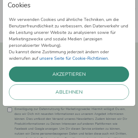
Cookies
Wir verwenden Cookies und ähnliche Techniken, um die
Benutzerfreundlichkeit zu verbessern, den Datenverkehr und
die Leistung unserer Website zu analysieren sowie für
Marketingzwecke und soziale Medien (anzeigen
personalisierter Werbung).
Newsletter abonnieren und 5,00 € Rabatt**
Du kannst deine Zustimmung jederzeit ändern oder
sichern!
widerrufen auf
unsere Seite für Cookie-Richtlinien
.
Melde Dich zu unserem Newsletter an und bleibe auf dem
Laufenden.
AKZEPTIEREN
ABLEHNEN
Einwilligung zur Datennutzung für Marketingzwecke: Hiermit willigst Du ein,
dass wir Dich mit neuesten Informationen aus unserem Angebot informieren
können. Dies umfasst den Versand unseres Newsletters. Zudem können wir Dir
Produktinformationen zu Deinen Interessen auf anderen Plattformen wie
Facebook und Google anzeigen. Um Dir diesen Service anbieten zu können,
nutzen wir Deine personenbezogenen Daten und teilen diese auch mit Dritten,