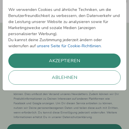
Wir verwenden Cookies und ähnliche Techniken, um die
Benutzerfreundlichkeit zu verbessern, den Datenverkehr und
die Leistung unserer Website zu analysieren sowie für
Marketingzwecke und soziale Medien (anzeigen
Newsletter abonnieren und 5,00 € Rabatt**
personalisierter Werbung).
sichern!
Du kannst deine Zustimmung jederzeit ändern oder
Melde Dich zu unserem Newsletter an und bleibe auf dem
widerrufen auf
unsere Seite für Cookie-Richtlinien
.
Laufenden.
AKZEPTIEREN
ABLEHNEN
Einwilligung zur Datennutzung für Marketingzwecke: Hiermit willigst Du ein,
dass wir Dich mit neuesten Informationen aus unserem Angebot informieren
können. Dies umfasst den Versand unseres Newsletters. Zudem können wir Dir
Produktinformationen zu Deinen Interessen auf anderen Plattformen wie
Facebook und Google anzeigen. Um Dir diesen Service anbieten zu können,
nutzen wir Deine personenbezogenen Daten und teilen diese auch mit Dritten,
wenn erforderlich. Du kannst diese Einwilligung jederzeit widerrufen. Weitere
Informationen erhätst Du in unserer Datenschutzerklärung.