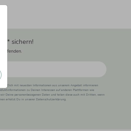
t** sichern!
 Laufenden.
ss wir Dich mit neuesten Informationen aus unserem Angebot informieren
duktinformationen zu Deinen Interessen auf anderen Plattformen wie
 wir Deine personenbezogenen Daten und teilen diese auch mit Dritten, wenn
ionen erhätst Du in unserer Datenschutzerklärung.