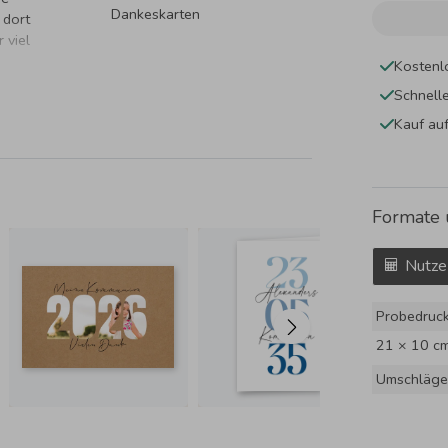
Dankeskarten
 dort
 viel
Kostenl
Schnell
Kauf au
Formate 
Nutze
Probedruc
21 × 10 c
Umschläge