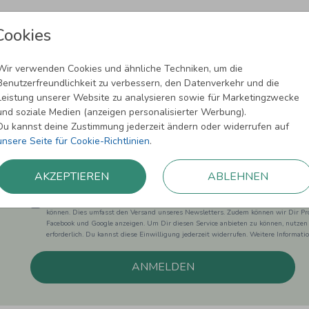
Cookies
Wir verwenden Cookies und ähnliche Techniken, um die
Benutzerfreundlichkeit zu verbessern, den Datenverkehr und die
Newsletter abonnieren und 5,00 € Rabat
Leistung unserer Website zu analysieren sowie für Marketingzwecke
und soziale Medien (anzeigen personalisierter Werbung).
Melde Dich zu unserem Newsletter an und bleibe auf dem
Du kannst deine Zustimmung jederzeit ändern oder widerrufen auf
unsere Seite für Cookie-Richtlinien
.
AKZEPTIEREN
ABLEHNEN
Einwilligung zur Datennutzung für Marketingzwecke: Hiermit willigst Du ein, da
können. Dies umfasst den Versand unseres Newsletters. Zudem können wir Dir Pro
Facebook und Google anzeigen. Um Dir diesen Service anbieten zu können, nutzen
erforderlich. Du kannst diese Einwilligung jederzeit widerrufen. Weitere Informat
ANMELDEN