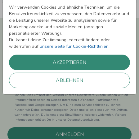
Wir verwenden Cookies und ähnliche Techniken, um die
Benutzerfreundlichkeit zu verbessern, den Datenverkehr und
die Leistung unserer Website zu analysieren sowie für
Newsletter abonnieren und 5,00 € Rabatt**
Marketingzwecke und soziale Medien (anzeigen
sichern!
personalisierter Werbung).
Du kannst deine Zustimmung jederzeit ändern oder
Melde Dich zu unserem Newsletter an und bleibe auf dem
widerrufen auf
unsere Seite für Cookie-Richtlinien
.
Laufenden.
AKZEPTIEREN
ABLEHNEN
Einwilligung zur Datennutzung für Marketingzwecke: Hiermit willigst Du ein,
dass wir Dich mit neuesten Informationen aus unserem Angebot informieren
können. Dies umfasst den Versand unseres Newsletters. Zudem können wir Dir
Produktinformationen zu Deinen Interessen auf anderen Plattformen wie
Facebook und Google anzeigen. Um Dir diesen Service anbieten zu können,
nutzen wir Deine personenbezogenen Daten und teilen diese auch mit Dritten,
wenn erforderlich. Du kannst diese Einwilligung jederzeit widerrufen. Weitere
Informationen erhätst Du in unserer Datenschutzerklärung.
ANMELDEN