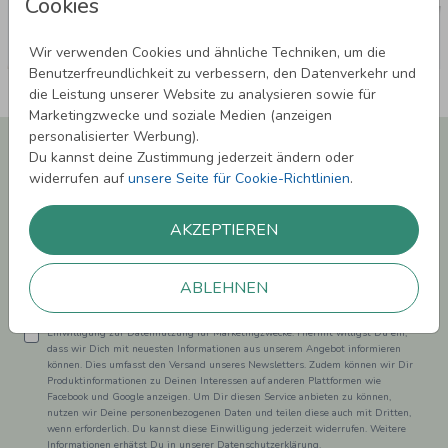
Cookies
Wir verwenden Cookies und ähnliche Techniken, um die
Benutzerfreundlichkeit zu verbessern, den Datenverkehr und
die Leistung unserer Website zu analysieren sowie für
Marketingzwecke und soziale Medien (anzeigen
personalisierter Werbung).
Newsletter abonnieren und 5,00 € Rabatt**
Du kannst deine Zustimmung jederzeit ändern oder
sichern!
widerrufen auf
unsere Seite für Cookie-Richtlinien
.
Melde Dich zu unserem Newsletter an und bleibe auf dem
Laufenden.
AKZEPTIEREN
ABLEHNEN
Einwilligung zur Datennutzung für Marketingzwecke: Hiermit willigst Du ein,
dass wir Dich mit neuesten Informationen aus unserem Angebot informieren
können. Dies umfasst den Versand unseres Newsletters. Zudem können wir Dir
Produktinformationen zu Deinen Interessen auf anderen Plattformen wie
Facebook und Google anzeigen. Um Dir diesen Service anbieten zu können,
nutzen wir Deine personenbezogenen Daten und teilen diese auch mit Dritten,
wenn erforderlich. Du kannst diese Einwilligung jederzeit widerrufen. Weitere
Informationen erhätst Du in unserer Datenschutzerklärung.