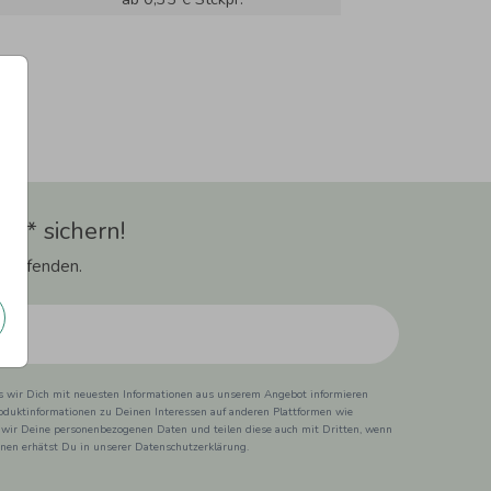
t** sichern!
 Laufenden.
ss wir Dich mit neuesten Informationen aus unserem Angebot informieren
duktinformationen zu Deinen Interessen auf anderen Plattformen wie
 wir Deine personenbezogenen Daten und teilen diese auch mit Dritten, wenn
ionen erhätst Du in unserer Datenschutzerklärung.