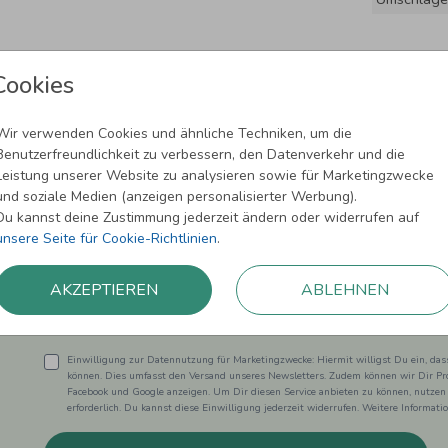
Cookies
Wir verwenden Cookies und ähnliche Techniken, um die
Benutzerfreundlichkeit zu verbessern, den Datenverkehr und die
Leistung unserer Website zu analysieren sowie für Marketingzwecke
und soziale Medien (anzeigen personalisierter Werbung).
Newsletter abonnieren und 5,00 € Rabat
Du kannst deine Zustimmung jederzeit ändern oder widerrufen auf
unsere Seite für Cookie-Richtlinien
.
Melde Dich zu unserem Newsletter an und bleibe auf dem
AKZEPTIEREN
ABLEHNEN
Einwilligung zur Datennutzung für Marketingzwecke: Hiermit willigst Du ein, da
können. Dies umfasst den Versand unseres Newsletters. Zudem können wir Dir Pro
Facebook und Google anzeigen. Um Dir diesen Service anbieten zu können, nutzen
erforderlich. Du kannst diese Einwilligung jederzeit widerrufen. Weitere Informat