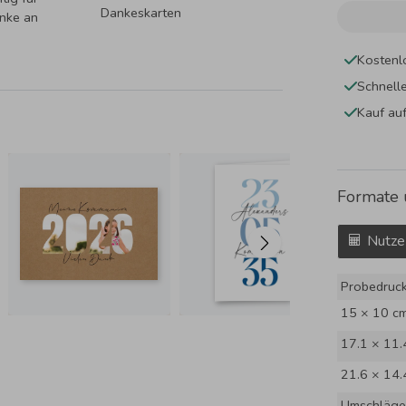
Dankeskarten
nke an
Kostenl
Schnell
Kauf au
Formate 
Nutze
Probedruc
15 × 10 c
17.1 × 11.
21.6 × 14.
Umschläge