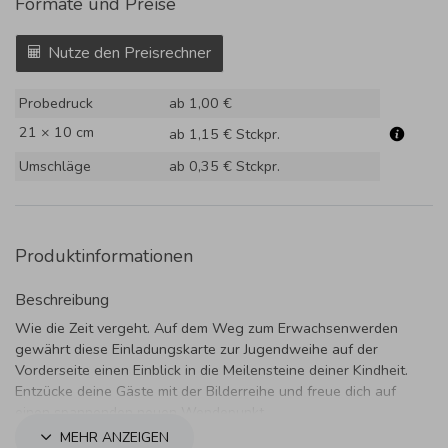
Formate und Preise
Nutze den Preisrechner
Probedruck
ab 1,00 €
21 × 10 cm
ab 1,15 €
Stckpr.
Umschläge
ab 0,35 €
Stckpr.
Produktinformationen
Beschreibung
Wie die Zeit vergeht. Auf dem Weg zum Erwachsenwerden
gewährt diese Einladungskarte zur Jugendweihe auf der
Vorderseite einen Einblick in die Meilensteine deiner Kindheit.
Entzücke deine Gäste mit der Bilderreihe und freue dich auf
einen spannenden neuen Wendepunkt.
MEHR ANZEIGEN