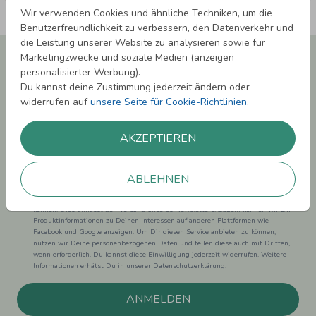
Wir verwenden Cookies und ähnliche Techniken, um die
Benutzerfreundlichkeit zu verbessern, den Datenverkehr und
die Leistung unserer Website zu analysieren sowie für
Newsletter abonnieren und 5,00 € Rabatt**
Marketingzwecke und soziale Medien (anzeigen
sichern!
personalisierter Werbung).
Du kannst deine Zustimmung jederzeit ändern oder
Melde Dich zu unserem Newsletter an und bleibe auf dem
widerrufen auf
unsere Seite für Cookie-Richtlinien
.
Laufenden.
AKZEPTIEREN
ABLEHNEN
Einwilligung zur Datennutzung für Marketingzwecke: Hiermit willigst Du ein,
dass wir Dich mit neuesten Informationen aus unserem Angebot informieren
können. Dies umfasst den Versand unseres Newsletters. Zudem können wir Dir
Produktinformationen zu Deinen Interessen auf anderen Plattformen wie
Facebook und Google anzeigen. Um Dir diesen Service anbieten zu können,
nutzen wir Deine personenbezogenen Daten und teilen diese auch mit Dritten,
wenn erforderlich. Du kannst diese Einwilligung jederzeit widerrufen. Weitere
Informationen erhätst Du in unserer Datenschutzerklärung.
ANMELDEN