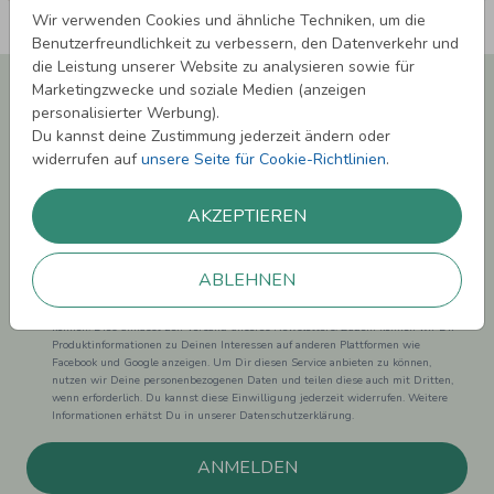
Wir verwenden Cookies und ähnliche Techniken, um die
Benutzerfreundlichkeit zu verbessern, den Datenverkehr und
die Leistung unserer Website zu analysieren sowie für
Newsletter abonnieren und 5,00 € Rabatt**
Marketingzwecke und soziale Medien (anzeigen
sichern!
personalisierter Werbung).
Du kannst deine Zustimmung jederzeit ändern oder
Melde Dich zu unserem Newsletter an und bleibe auf dem
widerrufen auf
unsere Seite für Cookie-Richtlinien
.
Laufenden.
AKZEPTIEREN
ABLEHNEN
Einwilligung zur Datennutzung für Marketingzwecke: Hiermit willigst Du ein,
dass wir Dich mit neuesten Informationen aus unserem Angebot informieren
können. Dies umfasst den Versand unseres Newsletters. Zudem können wir Dir
Produktinformationen zu Deinen Interessen auf anderen Plattformen wie
Facebook und Google anzeigen. Um Dir diesen Service anbieten zu können,
nutzen wir Deine personenbezogenen Daten und teilen diese auch mit Dritten,
wenn erforderlich. Du kannst diese Einwilligung jederzeit widerrufen. Weitere
Informationen erhätst Du in unserer Datenschutzerklärung.
ANMELDEN