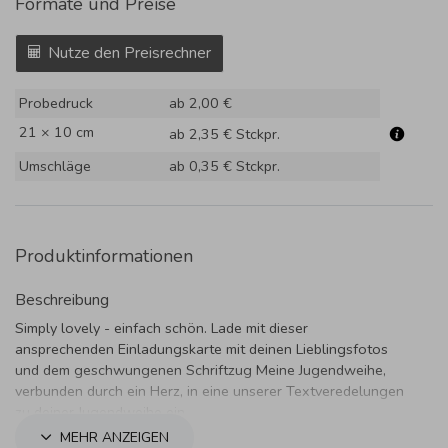
Formate und Preise
Nutze den Preisrechner
Probedruck
ab 2,00 €
21 × 10 cm
ab 2,35 €
Stckpr.
Umschläge
ab 0,35 €
Stckpr.
Produktinformationen
Beschreibung
Simply lovely - einfach schön. Lade mit dieser
ansprechenden Einladungskarte mit deinen Lieblingsfotos
und dem geschwungenen Schriftzug Meine Jugendweihe,
verbunden durch ein Herz, in eine unserer Textveredelungen
zu deiner Jugendweihe ein.
MEHR ANZEIGEN