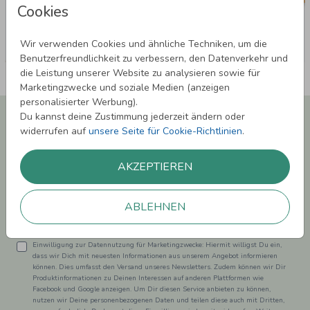
Cookies
Wir verwenden Cookies und ähnliche Techniken, um die
Benutzerfreundlichkeit zu verbessern, den Datenverkehr und
die Leistung unserer Website zu analysieren sowie für
Marketingzwecke und soziale Medien (anzeigen
personalisierter Werbung).
Newsletter abonnieren und 5,00 € Rabatt**
Du kannst deine Zustimmung jederzeit ändern oder
sichern!
widerrufen auf
unsere Seite für Cookie-Richtlinien
.
Melde Dich zu unserem Newsletter an und bleibe auf dem
Laufenden.
AKZEPTIEREN
ABLEHNEN
Einwilligung zur Datennutzung für Marketingzwecke: Hiermit willigst Du ein,
dass wir Dich mit neuesten Informationen aus unserem Angebot informieren
können. Dies umfasst den Versand unseres Newsletters. Zudem können wir Dir
Produktinformationen zu Deinen Interessen auf anderen Plattformen wie
Facebook und Google anzeigen. Um Dir diesen Service anbieten zu können,
nutzen wir Deine personenbezogenen Daten und teilen diese auch mit Dritten,