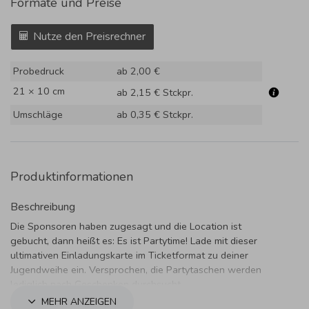
Formate und Preise
Nutze den Preisrechner
Probedruck
ab 2,00 €
21 × 10 cm
ab 2,15 €
Stckpr.
Umschläge
ab 0,35 €
Stckpr.
Produktinformationen
Beschreibung
Die Sponsoren haben zugesagt und die Location ist
gebucht, dann heißt es: Es ist Partytime! Lade mit dieser
ultimativen Einladungskarte im Ticketformat zu deiner
Jugendweihe ein. Versprochen, die Partytaschen werden
lediglich nach Geschenken durchsucht.
MEHR ANZEIGEN