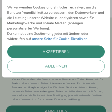
Wir verwenden Cookies und ähnliche Techniken, um die
Benutzerfreundlichkeit zu verbessern, den Datenverkehr und
die Leistung unserer Website zu analysieren sowie für
Marketingzwecke und soziale Medien (anzeigen
Newsletter abonnieren und 5,00 € Rabatt**
personalisierter Werbung).
sichern!
Du kannst deine Zustimmung jederzeit ändern oder
Melde Dich zu unserem Newsletter an und bleibe auf dem
widerrufen auf
unsere Seite für Cookie-Richtlinien
.
Laufenden.
AKZEPTIEREN
ABLEHNEN
Einwilligung zur Datennutzung für Marketingzwecke: Hiermit willigst Du ein,
dass wir Dich mit neuesten Informationen aus unserem Angebot informieren
können. Dies umfasst den Versand unseres Newsletters. Zudem können wir Dir
Produktinformationen zu Deinen Interessen auf anderen Plattformen wie
Facebook und Google anzeigen. Um Dir diesen Service anbieten zu können,
nutzen wir Deine personenbezogenen Daten und teilen diese auch mit Dritten,
wenn erforderlich. Du kannst diese Einwilligung jederzeit widerrufen. Weitere
Informationen erhätst Du in unserer Datenschutzerklärung.
ANMELDEN