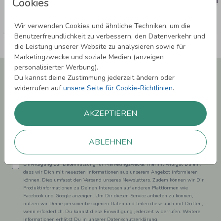
Cookies
Wir verwenden Cookies und ähnliche Techniken, um die
Benutzerfreundlichkeit zu verbessern, den Datenverkehr und
die Leistung unserer Website zu analysieren sowie für
Marketingzwecke und soziale Medien (anzeigen
personalisierter Werbung).
Newsletter abonnieren und 5,00 € Rabatt**
Du kannst deine Zustimmung jederzeit ändern oder
sichern!
widerrufen auf
unsere Seite für Cookie-Richtlinien
.
Melde Dich zu unserem Newsletter an und bleibe auf dem
Laufenden.
AKZEPTIEREN
ABLEHNEN
Einwilligung zur Datennutzung für Marketingzwecke: Hiermit willigst Du ein,
dass wir Dich mit neuesten Informationen aus unserem Angebot informieren
können. Dies umfasst den Versand unseres Newsletters. Zudem können wir Dir
Produktinformationen zu Deinen Interessen auf anderen Plattformen wie
Facebook und Google anzeigen. Um Dir diesen Service anbieten zu können,
nutzen wir Deine personenbezogenen Daten und teilen diese auch mit Dritten,
wenn erforderlich. Du kannst diese Einwilligung jederzeit widerrufen. Weitere
Informationen erhätst Du in unserer Datenschutzerklärung.