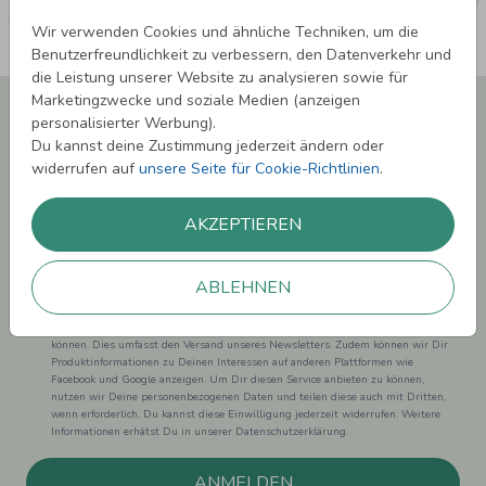
Wir verwenden Cookies und ähnliche Techniken, um die
Benutzerfreundlichkeit zu verbessern, den Datenverkehr und
die Leistung unserer Website zu analysieren sowie für
Marketingzwecke und soziale Medien (anzeigen
Newsletter abonnieren und 5,00 € Rabatt**
personalisierter Werbung).
sichern!
Du kannst deine Zustimmung jederzeit ändern oder
Melde Dich zu unserem Newsletter an und bleibe auf dem
widerrufen auf
unsere Seite für Cookie-Richtlinien
.
Laufenden.
AKZEPTIEREN
ABLEHNEN
Einwilligung zur Datennutzung für Marketingzwecke: Hiermit willigst Du ein,
dass wir Dich mit neuesten Informationen aus unserem Angebot informieren
können. Dies umfasst den Versand unseres Newsletters. Zudem können wir Dir
Produktinformationen zu Deinen Interessen auf anderen Plattformen wie
Facebook und Google anzeigen. Um Dir diesen Service anbieten zu können,
nutzen wir Deine personenbezogenen Daten und teilen diese auch mit Dritten,
wenn erforderlich. Du kannst diese Einwilligung jederzeit widerrufen. Weitere
Informationen erhätst Du in unserer Datenschutzerklärung.
ANMELDEN