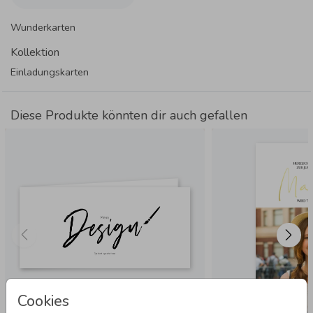
Wunderkarten
Kollektion
Einladungskarten
Diese Produkte könnten dir auch gefallen
Cookies