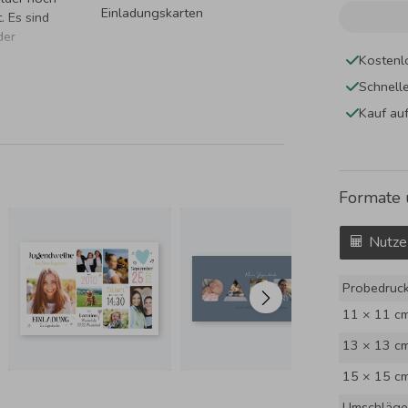
Einladungskarten
. Es sind
der
Kostenl
Schnell
Kauf au
Formate 
Nutze
Probedruc
11 × 11 c
13 × 13 c
15 × 15 c
Umschläge