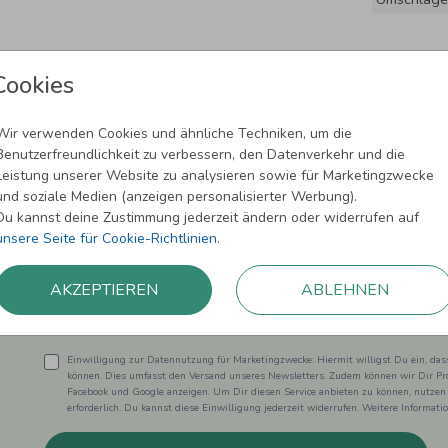
Cookies
Wir verwenden Cookies und ähnliche Techniken, um die
Benutzerfreundlichkeit zu verbessern, den Datenverkehr und die
Leistung unserer Website zu analysieren sowie für Marketingzwecke
und soziale Medien (anzeigen personalisierter Werbung).
Newsletter abonnieren und 5,00 € Rabat
Du kannst deine Zustimmung jederzeit ändern oder widerrufen auf
unsere Seite für Cookie-Richtlinien
.
Melde Dich zu unserem Newsletter an und bleibe auf dem
AKZEPTIEREN
ABLEHNEN
Einwilligung zur Datennutzung für Marketingzwecke: Hiermit willigst Du ein, da
können. Dies umfasst den Versand unseres Newsletters. Zudem können wir Dir Pro
Facebook und Google anzeigen. Um Dir diesen Service anbieten zu können, nutzen
erforderlich. Du kannst diese Einwilligung jederzeit widerrufen. Weitere Informat