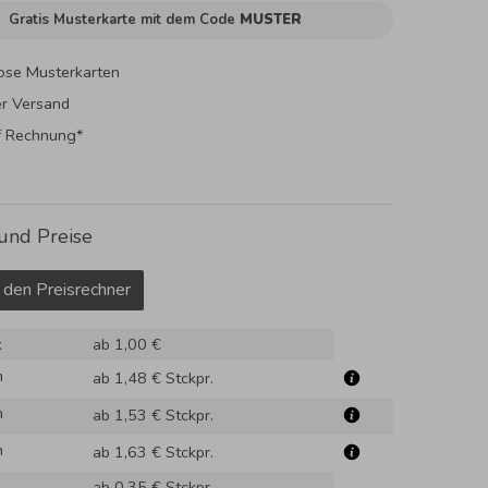
Gratis Musterkarte mit dem Code
MUSTER
ose Musterkarten
er Versand
f Rechnung*
und Preise
 den Preisrechner
k
ab 1,00 €
m
ab 1,48 €
Stckpr.
m
ab 1,53 €
Stckpr.
m
ab 1,63 €
Stckpr.
ab 0,35 €
Stckpr.