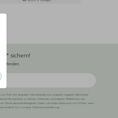
t** sichern!
 Laufenden.
ss wir Dich mit neuesten Informationen aus unserem Angebot informieren
duktinformationen zu Deinen Interessen auf anderen Plattformen wie
 wir Deine personenbezogenen Daten und teilen diese auch mit Dritten, wenn
ionen erhätst Du in unserer Datenschutzerklärung.