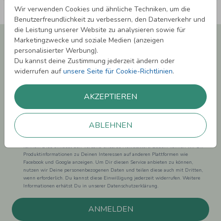
Wir verwenden Cookies und ähnliche Techniken, um die
Benutzerfreundlichkeit zu verbessern, den Datenverkehr und
die Leistung unserer Website zu analysieren sowie für
Newsletter abonnieren und 5,00 € Rabatt**
Marketingzwecke und soziale Medien (anzeigen
sichern!
personalisierter Werbung).
Du kannst deine Zustimmung jederzeit ändern oder
Melde Dich zu unserem Newsletter an und bleibe auf dem
widerrufen auf
unsere Seite für Cookie-Richtlinien
.
Laufenden.
AKZEPTIEREN
ABLEHNEN
Einwilligung zur Datennutzung für Marketingzwecke: Hiermit willigst Du ein,
dass wir Dich mit neuesten Informationen aus unserem Angebot informieren
können. Dies umfasst den Versand unseres Newsletters. Zudem können wir Dir
Produktinformationen zu Deinen Interessen auf anderen Plattformen wie
Facebook und Google anzeigen. Um Dir diesen Service anbieten zu können,
nutzen wir Deine personenbezogenen Daten und teilen diese auch mit Dritten,
wenn erforderlich. Du kannst diese Einwilligung jederzeit widerrufen. Weitere
Informationen erhätst Du in unserer Datenschutzerklärung.
ANMELDEN