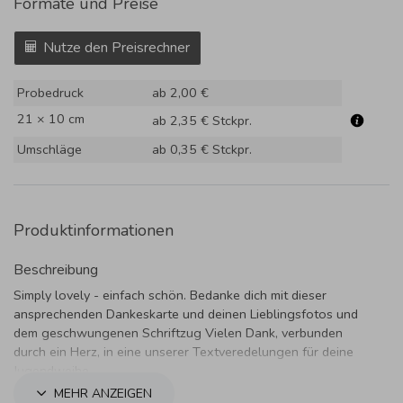
Formate und Preise
Nutze den Preisrechner
Probedruck
ab 2,00 €
21 × 10 cm
ab 2,35 €
Stckpr.
Umschläge
ab 0,35 €
Stckpr.
Produktinformationen
Beschreibung
Simply lovely - einfach schön. Bedanke dich mit dieser
ansprechenden Dankeskarte und deinen Lieblingsfotos und
dem geschwungenen Schriftzug Vielen Dank, verbunden
durch ein Herz, in eine unserer Textveredelungen für deine
Jugendweihe.
MEHR ANZEIGEN