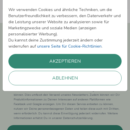
Wir verwenden Cookies und ähnliche Techniken, um die
Benutzerfreundlichkeit zu verbessern, den Datenverkehr und
die Leistung unserer Website zu analysieren sowie für
Marketingzwecke und soziale Medien (anzeigen
Newsletter abonnieren und 5,00 € Rabatt**
personalisierter Werbung).
sichern!
Du kannst deine Zustimmung jederzeit ändern oder
Melde Dich zu unserem Newsletter an und bleibe auf dem
widerrufen auf
unsere Seite für Cookie-Richtlinien
.
Laufenden.
AKZEPTIEREN
ABLEHNEN
Einwilligung zur Datennutzung für Marketingzwecke: Hiermit willigst Du ein,
dass wir Dich mit neuesten Informationen aus unserem Angebot informieren
können. Dies umfasst den Versand unseres Newsletters. Zudem können wir Dir
Produktinformationen zu Deinen Interessen auf anderen Plattformen wie
Facebook und Google anzeigen. Um Dir diesen Service anbieten zu können,
nutzen wir Deine personenbezogenen Daten und teilen diese auch mit Dritten,
wenn erforderlich. Du kannst diese Einwilligung jederzeit widerrufen. Weitere
Informationen erhätst Du in unserer Datenschutzerklärung.