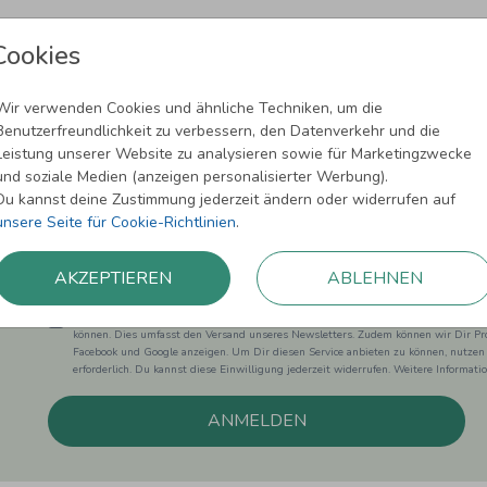
Cookies
Wir verwenden Cookies und ähnliche Techniken, um die
Benutzerfreundlichkeit zu verbessern, den Datenverkehr und die
Newsletter abonnieren und 5,00 € Rabat
Leistung unserer Website zu analysieren sowie für Marketingzwecke
und soziale Medien (anzeigen personalisierter Werbung).
Melde Dich zu unserem Newsletter an und bleibe auf dem
Du kannst deine Zustimmung jederzeit ändern oder widerrufen auf
unsere Seite für Cookie-Richtlinien
.
AKZEPTIEREN
ABLEHNEN
Einwilligung zur Datennutzung für Marketingzwecke: Hiermit willigst Du ein, da
können. Dies umfasst den Versand unseres Newsletters. Zudem können wir Dir Pro
Facebook und Google anzeigen. Um Dir diesen Service anbieten zu können, nutzen
erforderlich. Du kannst diese Einwilligung jederzeit widerrufen. Weitere Informat
ANMELDEN