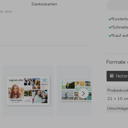
Dankeskarten
 ab dem
Kostenl
Schnell
Kauf au
Formate 
Nutze
Probedruc
21 × 10 c
Umschläge