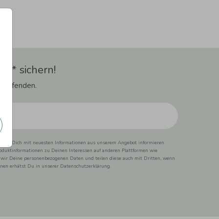
t** sichern!
 Laufenden.
ss wir Dich mit neuesten Informationen aus unserem Angebot informieren
duktinformationen zu Deinen Interessen auf anderen Plattformen wie
 wir Deine personenbezogenen Daten und teilen diese auch mit Dritten, wenn
ionen erhätst Du in unserer Datenschutzerklärung.