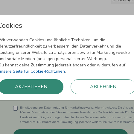
Cookies
Wir verwenden Cookies und ähnliche Techniken, um die
Benutzerfreundlichkeit zu verbessern, den Datenverkehr und die
Leistung unserer Website zu analysieren sowie für Marketingzwecke
und soziale Medien (anzeigen personalisierter Werbung).
Newsletter abonnieren und 5,00 € Rabat
Du kannst deine Zustimmung jederzeit ändern oder widerrufen auf
unsere Seite für Cookie-Richtlinien
.
Melde Dich zu unserem Newsletter an und bleibe auf dem
AKZEPTIEREN
ABLEHNEN
Einwilligung zur Datennutzung für Marketingzwecke: Hiermit willigst Du ein, da
können. Dies umfasst den Versand unseres Newsletters. Zudem können wir Dir Pro
Facebook und Google anzeigen. Um Dir diesen Service anbieten zu können, nutzen
erforderlich. Du kannst diese Einwilligung jederzeit widerrufen. Weitere Informat