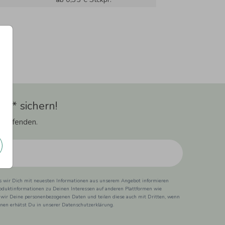
t** sichern!
 Laufenden.
ss wir Dich mit neuesten Informationen aus unserem Angebot informieren
duktinformationen zu Deinen Interessen auf anderen Plattformen wie
 wir Deine personenbezogenen Daten und teilen diese auch mit Dritten, wenn
ionen erhätst Du in unserer Datenschutzerklärung.