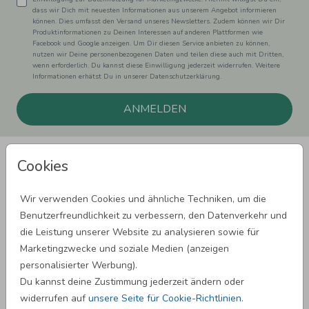
dass wir Dich mit neuesten Informationen aus unserem Angebot informieren
können. Dies umfasst den Versand unseres Newsletters. Zudem können wir Dir
Produktinformationen zu Deinen Interessen auf anderen Plattformen wie
Facebook und Google anzeigen. Um Dir diesen Service anbieten zu können,
nutzen wir Deine personenbezogenen Daten und teilen diese auch mit Dritten,
wenn erforderlich. Du kannst diese Einwilligung jederzeit widerrufen. Weitere
Informationen erhätst Du in unserer Datenschutzerklärung.
ANMELDEN
Cookies
Wir verwenden Cookies und ähnliche Techniken, um die
Benutzerfreundlichkeit zu verbessern, den Datenverkehr und
SPRÜCHE ZUM GEBURTSTAG
die Leistung unserer Website zu analysieren sowie für
Marketingzwecke und soziale Medien (anzeigen
personalisierter Werbung).
SPRÜCHE ZUR HOCHZEIT
Du kannst deine Zustimmung jederzeit ändern oder
widerrufen auf
unsere Seite für Cookie-Richtlinien
.