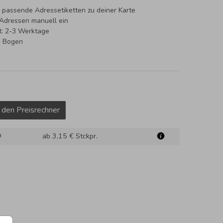
 passende Adressetiketten zu deiner Karte
 Adressen manuell ein
it: 2-3 Werktage
o Bogen
 den Preisrechner
m
ab 3,15 €
Stckpr.