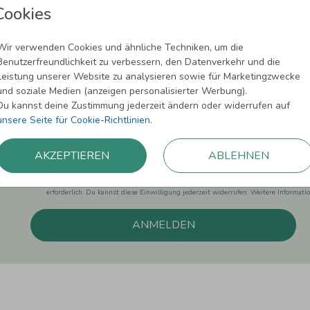
Cookies
Wir verwenden Cookies und ähnliche Techniken, um die
Newsletter abonnieren und 5,00 € Rabat
Benutzerfreundlichkeit zu verbessern, den Datenverkehr und die
Leistung unserer Website zu analysieren sowie für Marketingzwecke
Melde Dich zu unserem Newsletter an und bleibe auf dem
und soziale Medien (anzeigen personalisierter Werbung).
Du kannst deine Zustimmung jederzeit ändern oder widerrufen auf
unsere Seite für Cookie-Richtlinien
.
AKZEPTIEREN
ABLEHNEN
Einwilligung zur Datennutzung für Marketingzwecke: Hiermit willigst Du ein, da
können. Dies umfasst den Versand unseres Newsletters. Zudem können wir Dir Pro
Facebook und Google anzeigen. Um Dir diesen Service anbieten zu können, nutzen
erforderlich. Du kannst diese Einwilligung jederzeit widerrufen. Weitere Informat
ANMELDEN