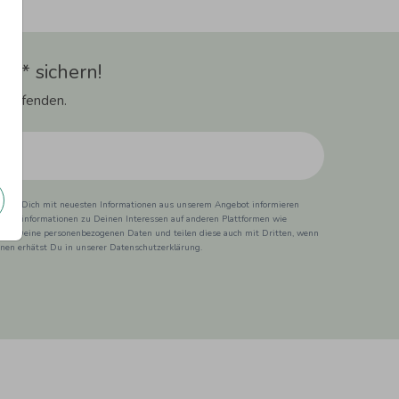
t** sichern!
 Laufenden.
ss wir Dich mit neuesten Informationen aus unserem Angebot informieren
duktinformationen zu Deinen Interessen auf anderen Plattformen wie
 wir Deine personenbezogenen Daten und teilen diese auch mit Dritten, wenn
ionen erhätst Du in unserer Datenschutzerklärung.