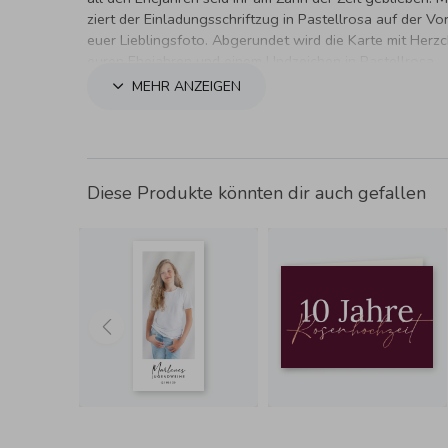
ziert der Einladungsschriftzug in Pastellrosa auf der Vo
euer Lieblingsfoto. Abgerundet wird die Karte mit Herzc
euren Ehejahren und einem Undzeichen in Pastellrosa.
MEHR ANZEIGEN
Diese Produkte könnten dir auch gefallen