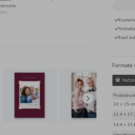
rderseite
hen,
Kostenl
Schnell
Kauf au
Formate 
Nutze
Probedruc
10 × 15 c
11.4 × 17.
14.4 × 21.
Umschläge