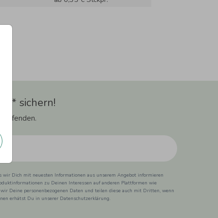
t** sichern!
 Laufenden.
ss wir Dich mit neuesten Informationen aus unserem Angebot informieren
duktinformationen zu Deinen Interessen auf anderen Plattformen wie
 wir Deine personenbezogenen Daten und teilen diese auch mit Dritten, wenn
ionen erhätst Du in unserer Datenschutzerklärung.