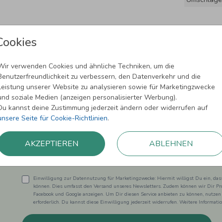
Cookies
Wir verwenden Cookies und ähnliche Techniken, um die
Benutzerfreundlichkeit zu verbessern, den Datenverkehr und die
Leistung unserer Website zu analysieren sowie für Marketingzwecke
und soziale Medien (anzeigen personalisierter Werbung).
Newsletter abonnieren und 5,00 € Rabat
Du kannst deine Zustimmung jederzeit ändern oder widerrufen auf
unsere Seite für Cookie-Richtlinien
.
Melde Dich zu unserem Newsletter an und bleibe auf dem
AKZEPTIEREN
ABLEHNEN
Einwilligung zur Datennutzung für Marketingzwecke: Hiermit willigst Du ein, da
können. Dies umfasst den Versand unseres Newsletters. Zudem können wir Dir Pro
Facebook und Google anzeigen. Um Dir diesen Service anbieten zu können, nutzen
erforderlich. Du kannst diese Einwilligung jederzeit widerrufen. Weitere Informat