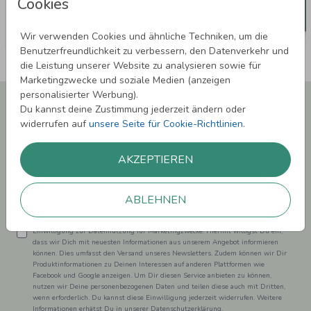
Cookies
Wir verwenden Cookies und ähnliche Techniken, um die
Benutzerfreundlichkeit zu verbessern, den Datenverkehr und
die Leistung unserer Website zu analysieren sowie für
Marketingzwecke und soziale Medien (anzeigen
personalisierter Werbung).
Newsletter abonnieren und 5,00 € Rabatt**
Du kannst deine Zustimmung jederzeit ändern oder
sichern!
widerrufen auf
unsere Seite für Cookie-Richtlinien
.
Melde Dich zu unserem Newsletter an und bleibe auf dem
Laufenden.
AKZEPTIEREN
ABLEHNEN
Einwilligung zur Datennutzung für Marketingzwecke: Hiermit willigst Du ein,
dass wir Dich mit neuesten Informationen aus unserem Angebot informieren
können. Dies umfasst den Versand unseres Newsletters. Zudem können wir Dir
Produktinformationen zu Deinen Interessen auf anderen Plattformen wie
Facebook und Google anzeigen. Um Dir diesen Service anbieten zu können,
nutzen wir Deine personenbezogenen Daten und teilen diese auch mit Dritten,
wenn erforderlich. Du kannst diese Einwilligung jederzeit widerrufen. Weitere
Informationen erhätst Du in unserer Datenschutzerklärung.