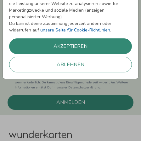
die Leistung unserer Website zu analysieren sowie für
Melde Dich zu unserem Newsletter an und bleibe auf dem
Marketingzwecke und soziale Medien (anzeigen
Laufenden.
personalisierter Werbung).
Du kannst deine Zustimmung jederzeit ändern oder
widerrufen auf
unsere Seite für Cookie-Richtlinien
.
AKZEPTIEREN
Einwilligung zur Datennutzung für Marketingzwecke: Hiermit willigst Du ein,
dass wir Dich mit neuesten Informationen aus unserem Angebot informieren
können. Dies umfasst den Versand unseres Newsletters. Zudem können wir Dir
ABLEHNEN
Produktinformationen zu Deinen Interessen auf anderen Plattformen wie
Facebook und Google anzeigen. Um Dir diesen Service anbieten zu können,
nutzen wir Deine personenbezogenen Daten und teilen diese auch mit Dritten,
wenn erforderlich. Du kannst diese Einwilligung jederzeit widerrufen. Weitere
Informationen erhätst Du in unserer Datenschutzerklärung.
ANMELDEN