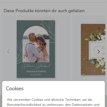
Diese Produkte könnten dir auch gefallen
Cookies
Wir verwenden Cookies und ähnliche Techniken, um die
Newsletter abonnieren und 5,00 € Rabatt**
Benutzerfreundlichkeit zu verbessern, den Datenverkehr und
sichern!