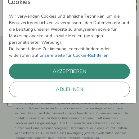
Cookies
Wir verwenden Cookies und ähnliche Techniken, um die
Benutzerfreundlichkeit zu verbessern, den Datenverkehr und
die Leistung unserer Website zu analysieren sowie für
Marketingzwecke und soziale Medien (anzeigen
personalisierter Werbung).
Newsletter abonnieren und 5,00 € Rabatt**
Du kannst deine Zustimmung jederzeit ändern oder
sichern!
widerrufen auf
unsere Seite für Cookie-Richtlinien
.
Melde Dich zu unserem Newsletter an und bleibe auf dem
Laufenden.
AKZEPTIEREN
ABLEHNEN
Einwilligung zur Datennutzung für Marketingzwecke: Hiermit willigst Du ein,
dass wir Dich mit neuesten Informationen aus unserem Angebot informieren
können. Dies umfasst den Versand unseres Newsletters. Zudem können wir Dir
Produktinformationen zu Deinen Interessen auf anderen Plattformen wie
Facebook und Google anzeigen. Um Dir diesen Service anbieten zu können,
nutzen wir Deine personenbezogenen Daten und teilen diese auch mit Dritten,
wenn erforderlich. Du kannst diese Einwilligung jederzeit widerrufen. Weitere
Informationen erhätst Du in unserer Datenschutzerklärung.