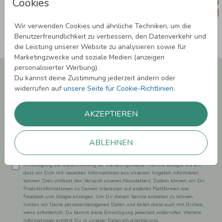
Cookies
Wir verwenden Cookies und ähnliche Techniken, um die
Benutzerfreundlichkeit zu verbessern, den Datenverkehr und
die Leistung unserer Website zu analysieren sowie für
Marketingzwecke und soziale Medien (anzeigen
personalisierter Werbung).
Newsletter abonnieren und 5,00 € Rabatt**
Du kannst deine Zustimmung jederzeit ändern oder
sichern!
widerrufen auf
unsere Seite für Cookie-Richtlinien
.
Melde Dich zu unserem Newsletter an und bleibe auf dem
Laufenden.
AKZEPTIEREN
ABLEHNEN
Einwilligung zur Datennutzung für Marketingzwecke: Hiermit willigst Du ein,
dass wir Dich mit neuesten Informationen aus unserem Angebot informieren
können. Dies umfasst den Versand unseres Newsletters. Zudem können wir Dir
Produktinformationen zu Deinen Interessen auf anderen Plattformen wie
Facebook und Google anzeigen. Um Dir diesen Service anbieten zu können,
nutzen wir Deine personenbezogenen Daten und teilen diese auch mit Dritten,
wenn erforderlich. Du kannst diese Einwilligung jederzeit widerrufen. Weitere
Informationen erhätst Du in unserer Datenschutzerklärung.