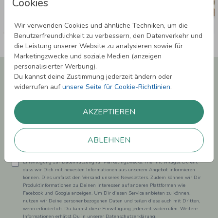
Cookies
Wir verwenden Cookies und ähnliche Techniken, um die
Benutzerfreundlichkeit zu verbessern, den Datenverkehr und
die Leistung unserer Website zu analysieren sowie für
Marketingzwecke und soziale Medien (anzeigen
personalisierter Werbung).
Newsletter abonnieren und 5,00 € Rabatt**
Du kannst deine Zustimmung jederzeit ändern oder
sichern!
widerrufen auf
unsere Seite für Cookie-Richtlinien
.
Melde Dich zu unserem Newsletter an und bleibe auf dem
Laufenden.
AKZEPTIEREN
ABLEHNEN
Einwilligung zur Datennutzung für Marketingzwecke: Hiermit willigst Du ein,
dass wir Dich mit neuesten Informationen aus unserem Angebot informieren
können. Dies umfasst den Versand unseres Newsletters. Zudem können wir Dir
Produktinformationen zu Deinen Interessen auf anderen Plattformen wie
Facebook und Google anzeigen. Um Dir diesen Service anbieten zu können,
nutzen wir Deine personenbezogenen Daten und teilen diese auch mit Dritten,
wenn erforderlich. Du kannst diese Einwilligung jederzeit widerrufen. Weitere
Informationen erhätst Du in unserer Datenschutzerklärung.