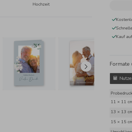
Hochzeit
Kostenl
Schnell
Kauf au
Formate 
Nutze
Probedruc
11 × 11 c
13 × 13 c
15 × 15 c
Umschläge