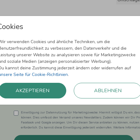
Cookies
Wir verwenden Cookies und ähnliche Techniken, um die
Benutzerfreundlichkeit zu verbessern, den Datenverkehr und die
Leistung unserer Website zu analysieren sowie für Marketingzwecke
und soziale Medien (anzeigen personalisierter Werbung).
Newsletter abonnieren und 5,00 € Rabat
Du kannst deine Zustimmung jederzeit ändern oder widerrufen auf
unsere Seite für Cookie-Richtlinien
.
Melde Dich zu unserem Newsletter an und bleibe auf dem
AKZEPTIEREN
ABLEHNEN
Einwilligung zur Datennutzung für Marketingzwecke: Hiermit willigst Du ein, da
können. Dies umfasst den Versand unseres Newsletters. Zudem können wir Dir Pro
Facebook und Google anzeigen. Um Dir diesen Service anbieten zu können, nutzen
erforderlich. Du kannst diese Einwilligung jederzeit widerrufen. Weitere Informat