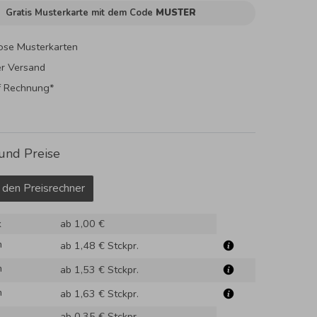
Gratis Musterkarte mit dem Code
MUSTER
ose Musterkarten
er Versand
f Rechnung*
und Preise
 den Preisrechner
k
ab 1,00 €
m
ab 1,48 €
Stckpr.
m
ab 1,53 €
Stckpr.
m
ab 1,63 €
Stckpr.
ab 0,35 €
Stckpr.