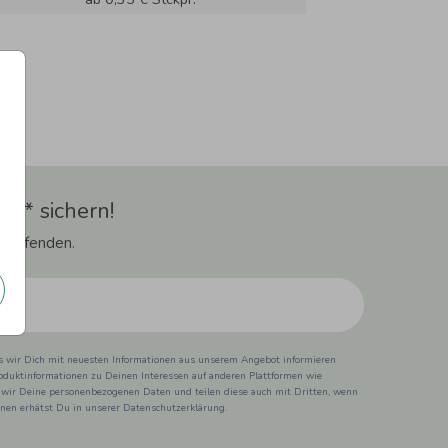
t** sichern!
 Laufenden.
ss wir Dich mit neuesten Informationen aus unserem Angebot informieren
duktinformationen zu Deinen Interessen auf anderen Plattformen wie
 wir Deine personenbezogenen Daten und teilen diese auch mit Dritten, wenn
ionen erhätst Du in unserer Datenschutzerklärung.