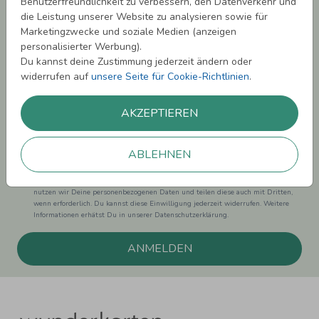
Benutzerfreundlichkeit zu verbessern, den Datenverkehr und
sichern!
die Leistung unserer Website zu analysieren sowie für
Marketingzwecke und soziale Medien (anzeigen
Melde Dich zu unserem Newsletter an und bleibe auf dem
personalisierter Werbung).
Laufenden.
Du kannst deine Zustimmung jederzeit ändern oder
widerrufen auf
unsere Seite für Cookie-Richtlinien
.
AKZEPTIEREN
Einwilligung zur Datennutzung für Marketingzwecke: Hiermit willigst Du ein,
dass wir Dich mit neuesten Informationen aus unserem Angebot informieren
ABLEHNEN
können. Dies umfasst den Versand unseres Newsletters. Zudem können wir Dir
Produktinformationen zu Deinen Interessen auf anderen Plattformen wie
Facebook und Google anzeigen. Um Dir diesen Service anbieten zu können,
nutzen wir Deine personenbezogenen Daten und teilen diese auch mit Dritten,
wenn erforderlich. Du kannst diese Einwilligung jederzeit widerrufen. Weitere
Informationen erhätst Du in unserer Datenschutzerklärung.
ANMELDEN