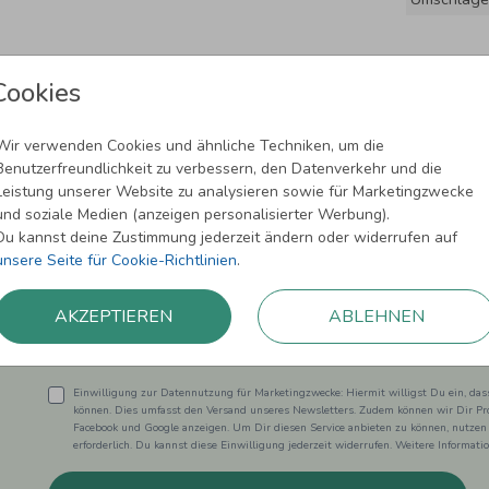
Cookies
Wir verwenden Cookies und ähnliche Techniken, um die
Benutzerfreundlichkeit zu verbessern, den Datenverkehr und die
Leistung unserer Website zu analysieren sowie für Marketingzwecke
und soziale Medien (anzeigen personalisierter Werbung).
Newsletter abonnieren und 5,00 € Rabat
Du kannst deine Zustimmung jederzeit ändern oder widerrufen auf
unsere Seite für Cookie-Richtlinien
.
Melde Dich zu unserem Newsletter an und bleibe auf dem
AKZEPTIEREN
ABLEHNEN
Einwilligung zur Datennutzung für Marketingzwecke: Hiermit willigst Du ein, da
können. Dies umfasst den Versand unseres Newsletters. Zudem können wir Dir Pro
Facebook und Google anzeigen. Um Dir diesen Service anbieten zu können, nutzen
erforderlich. Du kannst diese Einwilligung jederzeit widerrufen. Weitere Informat