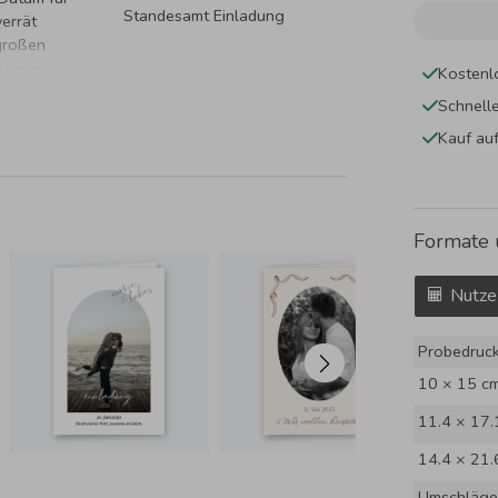
Standesamt Einladung
errät
 großen
r eures
Kostenl
Schnell
Kauf au
Formate 
Nutze
Probedruc
10 × 15 c
11.4 × 17.
14.4 × 21.
Umschläge