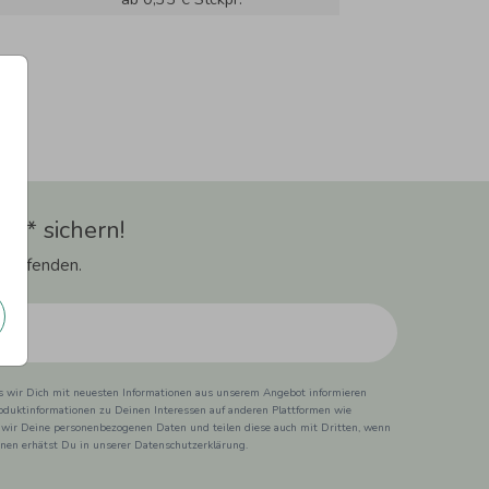
t** sichern!
 Laufenden.
ss wir Dich mit neuesten Informationen aus unserem Angebot informieren
duktinformationen zu Deinen Interessen auf anderen Plattformen wie
 wir Deine personenbezogenen Daten und teilen diese auch mit Dritten, wenn
ionen erhätst Du in unserer Datenschutzerklärung.