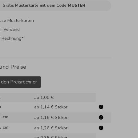
Gratis Musterkarte mit dem Code
MUSTER
ose Musterkarten
er Versand
f Rechnung*
und Preise
 den Preisrechner
k
ab 1,00 €
m
ab 1,14 €
Stckpr.
1 cm
ab 1,16 €
Stckpr.
6 cm
ab 1,26 €
Stckpr.
ab 0,35 €
Stckpr.