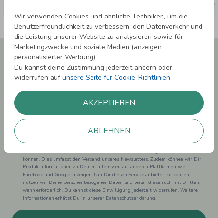
Wir verwenden Cookies und ähnliche Techniken, um die
Benutzerfreundlichkeit zu verbessern, den Datenverkehr und
die Leistung unserer Website zu analysieren sowie für
Marketingzwecke und soziale Medien (anzeigen
Newsletter abonnieren und 5,00 € Rabatt**
personalisierter Werbung).
sichern!
Du kannst deine Zustimmung jederzeit ändern oder
Melde Dich zu unserem Newsletter an und bleibe auf dem
widerrufen auf
unsere Seite für Cookie-Richtlinien
.
Laufenden.
AKZEPTIEREN
ABLEHNEN
Einwilligung zur Datennutzung für Marketingzwecke: Hiermit willigst Du ein,
dass wir Dich mit neuesten Informationen aus unserem Angebot informieren
können. Dies umfasst den Versand unseres Newsletters. Zudem können wir Dir
Produktinformationen zu Deinen Interessen auf anderen Plattformen wie
Facebook und Google anzeigen. Um Dir diesen Service anbieten zu können,
nutzen wir Deine personenbezogenen Daten und teilen diese auch mit Dritten,
wenn erforderlich. Du kannst diese Einwilligung jederzeit widerrufen. Weitere
Informationen erhätst Du in unserer Datenschutzerklärung.