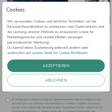
Cookies
Wir verwenden Cookies und ähnliche Techniken, um die
Benutzerfreundlichkeit zu verbessern, den Datenverkehr und
die Leistung unserer Website zu analysieren sowie für
Marketingzwecke und soziale Medien (anzeigen
personalisierter Werbung).
Du kannst deine Zustimmung jederzeit ändern oder
Newsletter abonnieren und 5,00 € Rabatt**
widerrufen auf
unsere Seite für Cookie-Richtlinien
.
sichern!
Melde Dich zu unserem Newsletter an und bleibe auf dem
AKZEPTIEREN
Laufenden.
ABLEHNEN
Einwilligung zur Datennutzung für Marketingzwecke: Hiermit willigst Du ein,
dass wir Dich mit neuesten Informationen aus unserem Angebot informieren
können. Dies umfasst den Versand unseres Newsletters. Zudem können wir Dir
Produktinformationen zu Deinen Interessen auf anderen Plattformen wie