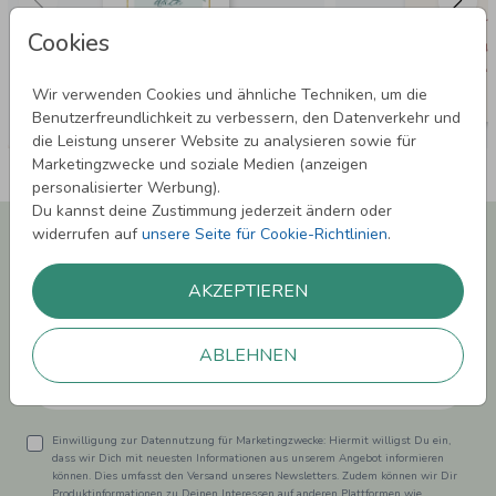
Cookies
Wir verwenden Cookies und ähnliche Techniken, um die
Benutzerfreundlichkeit zu verbessern, den Datenverkehr und
die Leistung unserer Website zu analysieren sowie für
Marketingzwecke und soziale Medien (anzeigen
personalisierter Werbung).
Du kannst deine Zustimmung jederzeit ändern oder
Newsletter abonnieren und 5,00 € Rabatt**
widerrufen auf
unsere Seite für Cookie-Richtlinien
.
sichern!
Melde Dich zu unserem Newsletter an und bleibe auf dem
AKZEPTIEREN
Laufenden.
ABLEHNEN
Einwilligung zur Datennutzung für Marketingzwecke: Hiermit willigst Du ein,
dass wir Dich mit neuesten Informationen aus unserem Angebot informieren
können. Dies umfasst den Versand unseres Newsletters. Zudem können wir Dir
Produktinformationen zu Deinen Interessen auf anderen Plattformen wie