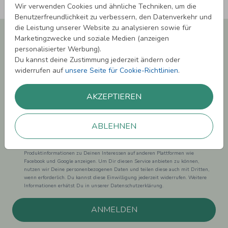
Wir verwenden Cookies und ähnliche Techniken, um die
Benutzerfreundlichkeit zu verbessern, den Datenverkehr und
die Leistung unserer Website zu analysieren sowie für
Newsletter abonnieren und 5,00 € Rabatt**
Marketingzwecke und soziale Medien (anzeigen
sichern!
personalisierter Werbung).
Melde Dich zu unserem Newsletter an und bleibe auf dem
Du kannst deine Zustimmung jederzeit ändern oder
Laufenden.
widerrufen auf
unsere Seite für Cookie-Richtlinien
.
AKZEPTIEREN
ABLEHNEN
Einwilligung zur Datennutzung für Marketingzwecke: Hiermit willigst Du ein,
dass wir Dich mit neuesten Informationen aus unserem Angebot informieren
können. Dies umfasst den Versand unseres Newsletters. Zudem können wir Dir
Produktinformationen zu Deinen Interessen auf anderen Plattformen wie
Facebook und Google anzeigen. Um Dir diesen Service anbieten zu können,
nutzen wir Deine personenbezogenen Daten und teilen diese auch mit Dritten,
wenn erforderlich. Du kannst diese Einwilligung jederzeit widerrufen. Weitere
Informationen erhätst Du in unserer Datenschutzerklärung.
ANMELDEN