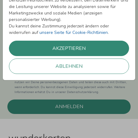
Benutzerfreundlichkeit zu verbessern, den Datenverkehr und
sichern!
die Leistung unserer Website zu analysieren sowie für
Marketingzwecke und soziale Medien (anzeigen
Melde Dich zu unserem Newsletter an und bleibe auf dem
personalisierter Werbung).
Laufenden.
Du kannst deine Zustimmung jederzeit ändern oder
widerrufen auf
unsere Seite für Cookie-Richtlinien
.
AKZEPTIEREN
Einwilligung zur Datennutzung für Marketingzwecke: Hiermit willigst Du ein,
dass wir Dich mit neuesten Informationen aus unserem Angebot informieren
ABLEHNEN
können. Dies umfasst den Versand unseres Newsletters. Zudem können wir Dir
Produktinformationen zu Deinen Interessen auf anderen Plattformen wie
Facebook und Google anzeigen. Um Dir diesen Service anbieten zu können,
nutzen wir Deine personenbezogenen Daten und teilen diese auch mit Dritten,
wenn erforderlich. Du kannst diese Einwilligung jederzeit widerrufen. Weitere
Informationen erhätst Du in unserer Datenschutzerklärung.
ANMELDEN