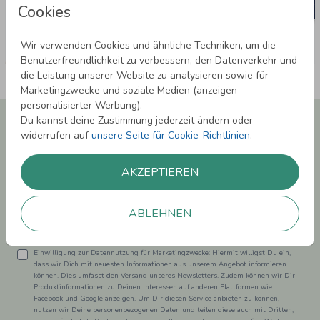
Cookies
Wir verwenden Cookies und ähnliche Techniken, um die
Benutzerfreundlichkeit zu verbessern, den Datenverkehr und
die Leistung unserer Website zu analysieren sowie für
Marketingzwecke und soziale Medien (anzeigen
personalisierter Werbung).
Newsletter abonnieren und 5,00 € Rabatt**
Du kannst deine Zustimmung jederzeit ändern oder
sichern!
widerrufen auf
unsere Seite für Cookie-Richtlinien
.
Melde Dich zu unserem Newsletter an und bleibe auf dem
Laufenden.
AKZEPTIEREN
ABLEHNEN
Einwilligung zur Datennutzung für Marketingzwecke: Hiermit willigst Du ein,
dass wir Dich mit neuesten Informationen aus unserem Angebot informieren
können. Dies umfasst den Versand unseres Newsletters. Zudem können wir Dir
Produktinformationen zu Deinen Interessen auf anderen Plattformen wie
Facebook und Google anzeigen. Um Dir diesen Service anbieten zu können,
nutzen wir Deine personenbezogenen Daten und teilen diese auch mit Dritten,