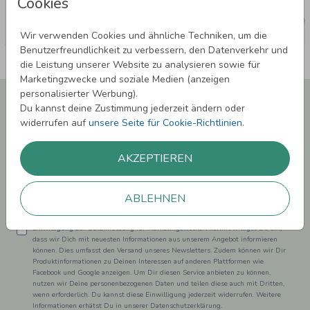
Cookies
Wir verwenden Cookies und ähnliche Techniken, um die
Benutzerfreundlichkeit zu verbessern, den Datenverkehr und
die Leistung unserer Website zu analysieren sowie für
Marketingzwecke und soziale Medien (anzeigen
personalisierter Werbung).
Newsletter abonnieren und 5,00 € Rabatt**
Du kannst deine Zustimmung jederzeit ändern oder
sichern!
widerrufen auf
unsere Seite für Cookie-Richtlinien
.
Melde Dich zu unserem Newsletter an und bleibe auf dem
Laufenden.
AKZEPTIEREN
ABLEHNEN
Einwilligung zur Datennutzung für Marketingzwecke: Hiermit willigst Du ein,
dass wir Dich mit neuesten Informationen aus unserem Angebot informieren
können. Dies umfasst den Versand unseres Newsletters. Zudem können wir Dir
Produktinformationen zu Deinen Interessen auf anderen Plattformen wie
Facebook und Google anzeigen. Um Dir diesen Service anbieten zu können,
nutzen wir Deine personenbezogenen Daten und teilen diese auch mit Dritten,
wenn erforderlich. Du kannst diese Einwilligung jederzeit widerrufen. Weitere
Informationen erhätst Du in unserer Datenschutzerklärung.