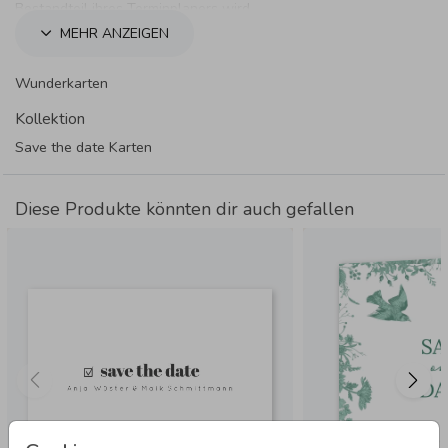
Bestandteil ihres Terminplaners wird.
MEHR ANZEIGEN
Wunderkarten
Kollektion
Save the date Karten
Diese Produkte könnten dir auch gefallen