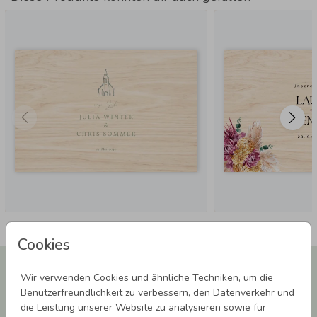
Cookies
Newsletter abonnieren und 5,00 € Rabatt**
Wir verwenden Cookies und ähnliche Techniken, um die
sichern!
Benutzerfreundlichkeit zu verbessern, den Datenverkehr und
Melde Dich zu unserem Newsletter an und bleibe auf dem
die Leistung unserer Website zu analysieren sowie für
Laufenden.