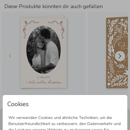
Diese Produkte könnten dir auch gefallen
Cookies
Newsletter abonnieren und 5,00 € Rabatt**
Wir verwenden Cookies und ähnliche Techniken, um die
sichern!
Benutzerfreundlichkeit zu verbessern, den Datenverkehr und
die Leistung unserer Website zu analysieren sowie für