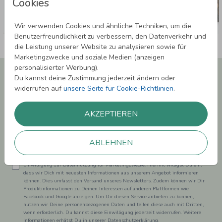
Cookies
Wir verwenden Cookies und ähnliche Techniken, um die
Benutzerfreundlichkeit zu verbessern, den Datenverkehr und
die Leistung unserer Website zu analysieren sowie für
Marketingzwecke und soziale Medien (anzeigen
personalisierter Werbung).
Newsletter abonnieren und 5,00 € Rabatt**
Du kannst deine Zustimmung jederzeit ändern oder
sichern!
widerrufen auf
unsere Seite für Cookie-Richtlinien
.
Melde Dich zu unserem Newsletter an und bleibe auf dem
Laufenden.
AKZEPTIEREN
ABLEHNEN
Einwilligung zur Datennutzung für Marketingzwecke: Hiermit willigst Du ein,
dass wir Dich mit neuesten Informationen aus unserem Angebot informieren
können. Dies umfasst den Versand unseres Newsletters. Zudem können wir Dir
Produktinformationen zu Deinen Interessen auf anderen Plattformen wie
Facebook und Google anzeigen. Um Dir diesen Service anbieten zu können,
nutzen wir Deine personenbezogenen Daten und teilen diese auch mit Dritten,
wenn erforderlich. Du kannst diese Einwilligung jederzeit widerrufen. Weitere
Informationen erhätst Du in unserer Datenschutzerklärung.