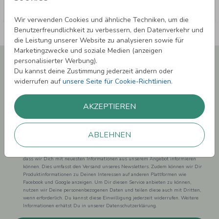
Wir verwenden Cookies und ähnliche Techniken, um die
Benutzerfreundlichkeit zu verbessern, den Datenverkehr und
die Leistung unserer Website zu analysieren sowie für
Marketingzwecke und soziale Medien (anzeigen
Newsletter abonnieren und 5,00 € Rabatt**
personalisierter Werbung).
sichern!
Du kannst deine Zustimmung jederzeit ändern oder
widerrufen auf
unsere Seite für Cookie-Richtlinien
.
Melde Dich zu unserem Newsletter an und bleibe auf dem
Laufenden.
AKZEPTIEREN
ABLEHNEN
Einwilligung zur Datennutzung für Marketingzwecke: Hiermit willigst Du ein,
dass wir Dich mit neuesten Informationen aus unserem Angebot informieren
können. Dies umfasst den Versand unseres Newsletters. Zudem können wir Dir
Produktinformationen zu Deinen Interessen auf anderen Plattformen wie
Facebook und Google anzeigen. Um Dir diesen Service anbieten zu können,
nutzen wir Deine personenbezogenen Daten und teilen diese auch mit Dritten,
wenn erforderlich. Du kannst diese Einwilligung jederzeit widerrufen. Weitere
Informationen erhätst Du in unserer Datenschutzerklärung.