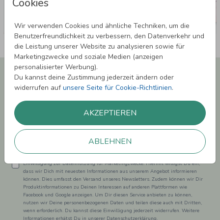
Cookies
Wir verwenden Cookies und ähnliche Techniken, um die
Benutzerfreundlichkeit zu verbessern, den Datenverkehr und
die Leistung unserer Website zu analysieren sowie für
Marketingzwecke und soziale Medien (anzeigen
personalisierter Werbung).
Newsletter abonnieren und 5,00 € Rabatt**
Du kannst deine Zustimmung jederzeit ändern oder
sichern!
widerrufen auf
unsere Seite für Cookie-Richtlinien
.
Melde Dich zu unserem Newsletter an und bleibe auf dem
Laufenden.
AKZEPTIEREN
ABLEHNEN
Einwilligung zur Datennutzung für Marketingzwecke: Hiermit willigst Du ein,
dass wir Dich mit neuesten Informationen aus unserem Angebot informieren
können. Dies umfasst den Versand unseres Newsletters. Zudem können wir Dir
Produktinformationen zu Deinen Interessen auf anderen Plattformen wie
Facebook und Google anzeigen. Um Dir diesen Service anbieten zu können,
nutzen wir Deine personenbezogenen Daten und teilen diese auch mit Dritten,
wenn erforderlich. Du kannst diese Einwilligung jederzeit widerrufen. Weitere
Informationen erhätst Du in unserer Datenschutzerklärung.