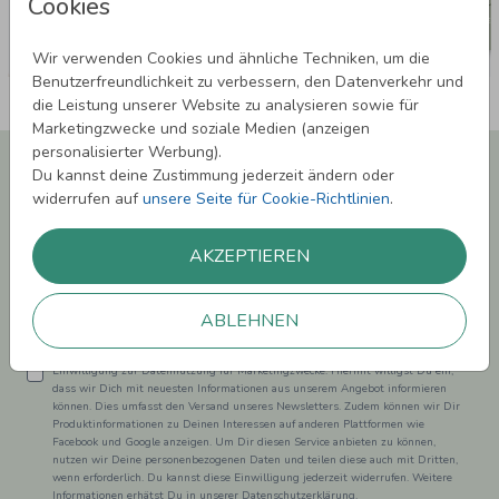
Cookies
Wir verwenden Cookies und ähnliche Techniken, um die
Benutzerfreundlichkeit zu verbessern, den Datenverkehr und
die Leistung unserer Website zu analysieren sowie für
Marketingzwecke und soziale Medien (anzeigen
personalisierter Werbung).
Newsletter abonnieren und 5,00 € Rabatt**
Du kannst deine Zustimmung jederzeit ändern oder
sichern!
widerrufen auf
unsere Seite für Cookie-Richtlinien
.
Melde Dich zu unserem Newsletter an und bleibe auf dem
Laufenden.
AKZEPTIEREN
ABLEHNEN
Einwilligung zur Datennutzung für Marketingzwecke: Hiermit willigst Du ein,
dass wir Dich mit neuesten Informationen aus unserem Angebot informieren
können. Dies umfasst den Versand unseres Newsletters. Zudem können wir Dir
Produktinformationen zu Deinen Interessen auf anderen Plattformen wie
Facebook und Google anzeigen. Um Dir diesen Service anbieten zu können,
nutzen wir Deine personenbezogenen Daten und teilen diese auch mit Dritten,
wenn erforderlich. Du kannst diese Einwilligung jederzeit widerrufen. Weitere
Informationen erhätst Du in unserer Datenschutzerklärung.